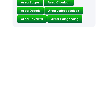
Area Bogor
Area Cibubur
Area Depok
Area Jabodetabek
Area Jakarta
Area Tangerang