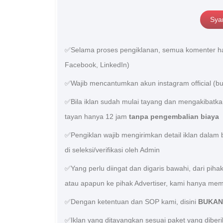
Sya
✅Selama proses pengiklanan, semua komenter har
Facebook, LinkedIn)
✅Wajib mencantumkan akun instagram official (b
✅Bila iklan sudah mulai tayang dan mengakibatk
tayan hanya 12 jam
tanpa pengembalian biaya
✅Pengiklan wajib mengirimkan detail iklan dalam b
di seleksi/verifikasi oleh Admin
✅Yang perlu diingat dan digaris bawahi, dari pih
atau apapun ke pihak Advertiser, kami hanya mem
✅Dengan ketentuan dan SOP kami, disini
BUKAN
✅Iklan yang ditayangkan sesuai paket yang diberi