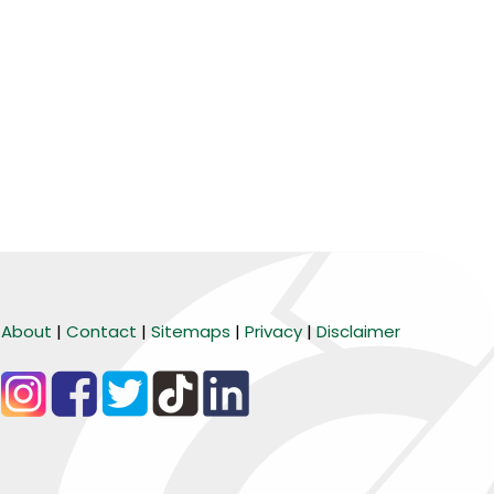
About
|
Contact
|
Sitemaps
|
Privacy
|
Disclaimer
BARANG MURA
Tiktok
WA Channel