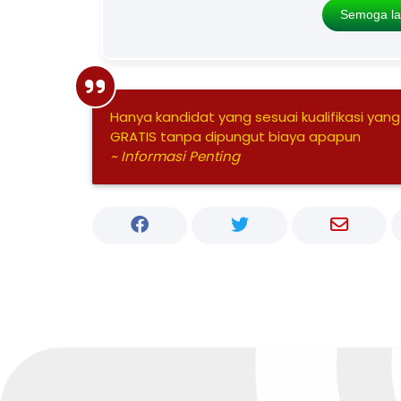
Semoga la
Hanya kandidat yang sesuai kualifikasi yang
GRATIS tanpa dipungut biaya apapun
~ Informasi Penting