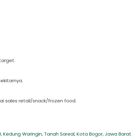
.
 target.
).
Sekitarnya.
n.
sales retail/snack/frozen food.
 Kedung Waringin, Tanah Sareal, Kota Bogor, Jawa Barat