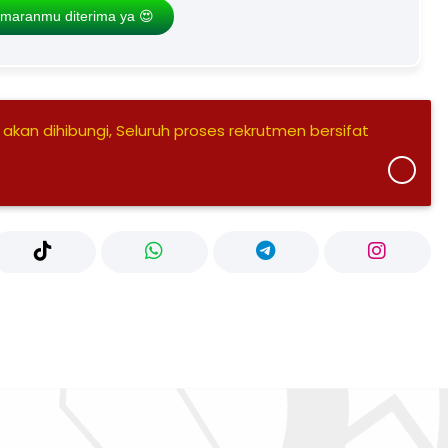
maranmu diterima ya 😍
 akan dihibungi, Seluruh proses rekrutmen bersifat