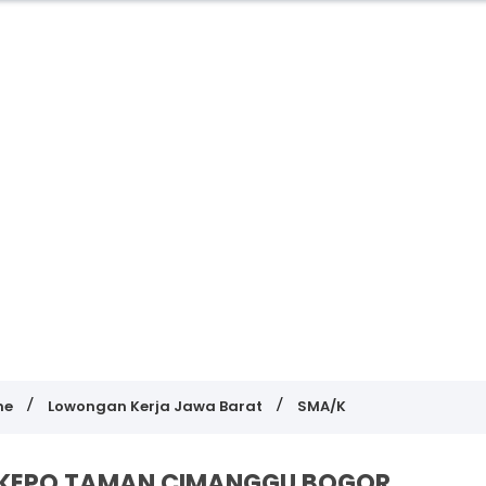
me
Lowongan Kerja Jawa Barat
SMA/K
L KEPO TAMAN CIMANGGU BOGOR