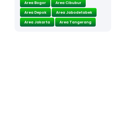
Area Bogor
Area Cibubur
Area Depok
Area Jabodetabek
Area Jakarta
Area Tangerang