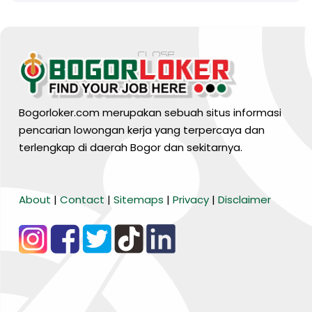
Bogorloker.com merupakan sebuah situs informasi
pencarian lowongan kerja yang terpercaya dan
terlengkap di daerah Bogor dan sekitarnya.
BARANG MURA
About
|
Contact
|
Sitemaps
|
Privacy
|
Disclaimer
Tiktok
WA Channel
Media Lainnya..