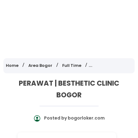
Home
Area Bogor
Full Time
Lowongan Kerja Jawa
PERAWAT | BESTHETIC CLINIC
BOGOR
Posted by
bogorloker.com