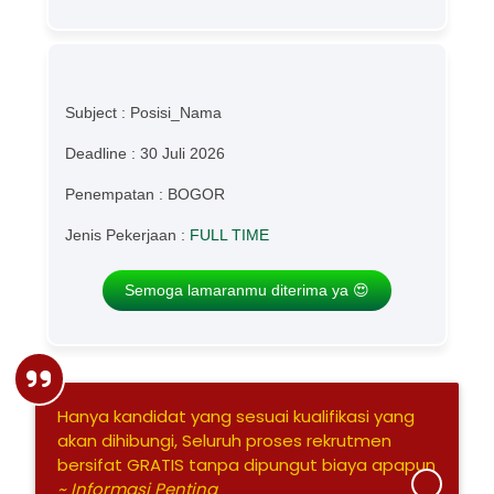
Subject : Posisi_Nama
Deadline : 30 Juli 2026
Penempatan : BOGOR
Jenis Pekerjaan :
FULL TIME
Semoga lamaranmu diterima ya 😍
Hanya kandidat yang sesuai kualifikasi yang
akan dihibungi, Seluruh proses rekrutmen
bersifat GRATIS tanpa dipungut biaya apapun
~ Informasi Penting