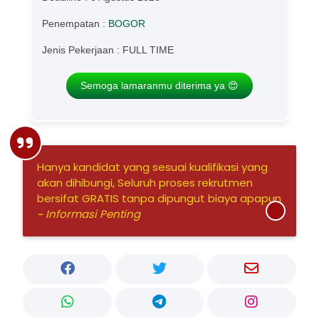
Penempatan :
BOGOR
Jenis Pekerjaan : FULL TIME
Semoga lamaranmu diterima ya 😍
Hanya kandidat yang sesuai kualifikasi yang
akan dihibungi, Seluruh proses rekrutmen
bersifat GRATIS tanpa dipungut biaya apapun
~ Informasi Penting