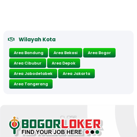
Wilayah Kota
Area Bandung
Area Bekasi
Area Bogor
Area Cibubur
Area Depok
Area Jabodetabek
Area Jakarta
Area Tangerang