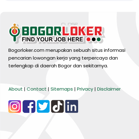
Bogorloker.com merupakan sebuah situs informasi
pencarian lowongan kerja yang terpercaya dan
terlengkap di daerah Bogor dan sekitarnya.
BARANG MURA
About
|
Contact
|
Sitemaps
|
Privacy
|
Disclaimer
Tiktok
WA Channel
Media Lainnya..