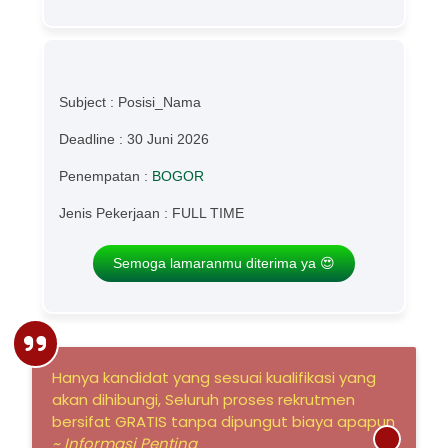
Subject : Posisi_Nama
Deadline : 30 Juni 2026
Penempatan :
BOGOR
Jenis Pekerjaan : FULL TIME
Semoga lamaranmu diterima ya 😍
Hanya kandidat yang sesuai kualifikasi yang
akan dihibungi, Seluruh proses rekrutmen
bersifat GRATIS tanpa dipungut biaya apapun
~ Informasi Penting