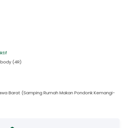
ktif
l body (4R)
r, Jawa Barat (Samping Rumah Makan Pondonk Kemangi-