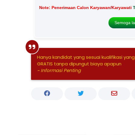
Note: Penerimaan Calon Karyawan/Karyawati
Semoga la
Hanya kandidat yang sesuai kualifikasi yang
GRATIS tanpa dipungut biaya apapun
~ Informasi Penting