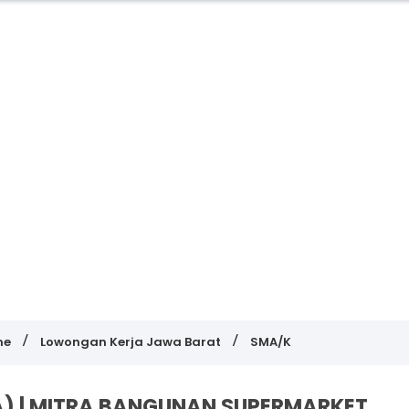
me
Lowongan Kerja Jawa Barat
SMA/K
) | MITRA BANGUNAN SUPERMARKET