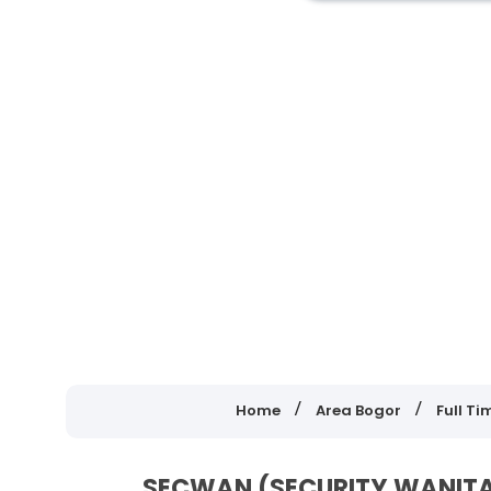
Home
Area Bogor
Full Ti
SECWAN (SECURITY WANITA