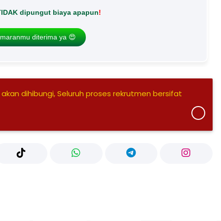
TIDAK dipungut biaya apapun
!
maranmu diterima ya 😍
 akan dihibungi, Seluruh proses rekrutmen bersifat