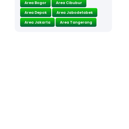
Area Bogor
Area Cibubur
Area Depok
Area Jabodetabek
Area Jakarta
Area Tangerang