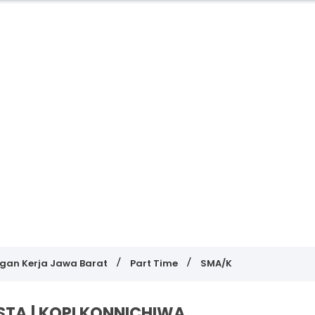
gan Kerja Jawa Barat
Part Time
SMA/K
STA | KOPI KONNICHIWA