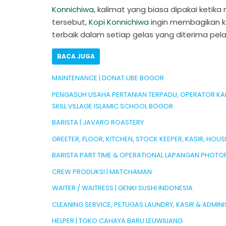
Konnichiwa
, kalimat yang biasa dipakai ket
tersebut,
Kopi Konnichiwa
ingin membagikan k
terbaik dalam setiap gelas yang diterima pe
BACA JUGA
MAINTENANCE | DONAT UBE BOGOR
PENGASUH USAHA PERTANIAN TERPADU, OPERATOR KAND
SKILL VILLAGE ISLAMIC SCHOOL BOGOR
BARISTA | JAVARO ROASTERY
GREETER, FLOOR, KITCHEN, STOCK KEEPER, KASIR, HOU
BARISTA PART TIME & OPERATIONAL LAPANGAN PHOTO
CREW PRODUKSI | MATCHAMAN
WAITER / WAITRESS | GENKI SUSHI INDONESIA
CLEANING SERVICE, PETUGAS LAUNDRY, KASIR & ADMINI
HELPER | TOKO CAHAYA BARU LEUWILIANG