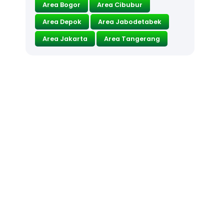
Area Bogor
Area Cibubur
Area Depok
Area Jabodetabek
Area Jakarta
Area Tangerang