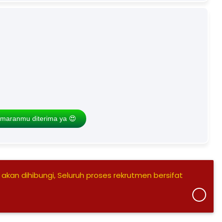
maranmu diterima ya 😍
 akan dihibungi, Seluruh proses rekrutmen bersifat