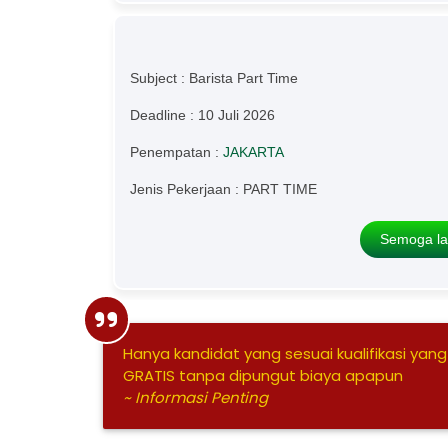
Subject : Barista Part Time
Deadline : 10 Juli 2026
Penempatan :
JAKARTA
Jenis Pekerjaan : PART TIME
Semoga la
Hanya kandidat yang sesuai kualifikasi yang
GRATIS tanpa dipungut biaya apapun
~ Informasi Penting