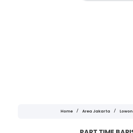
Home
Area Jakarta
Lowon
PART TIME BARI