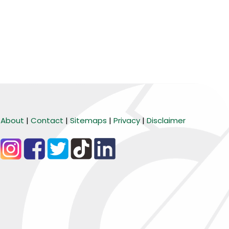
About
|
Contact
|
Sitemaps
|
Privacy
|
Disclaimer
BARANG MURA
Tiktok
WA Channel
Media Lainnya..