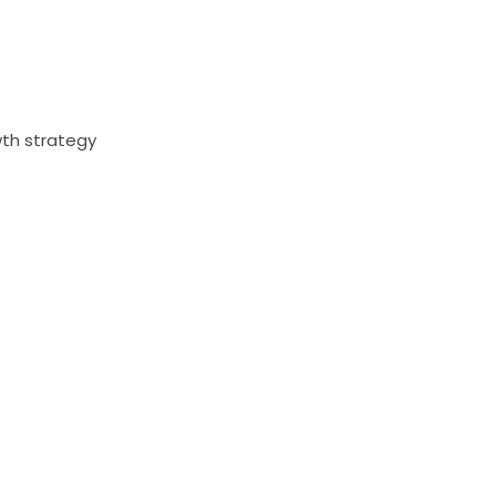
wth strategy
s