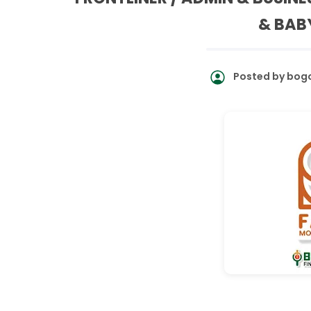
& BAB
Posted by
bogo