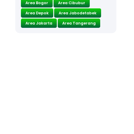
Area Bogor
Area Cibubur
Area Depok
Area Jabodetabek
Area Jakarta
Area Tangerang