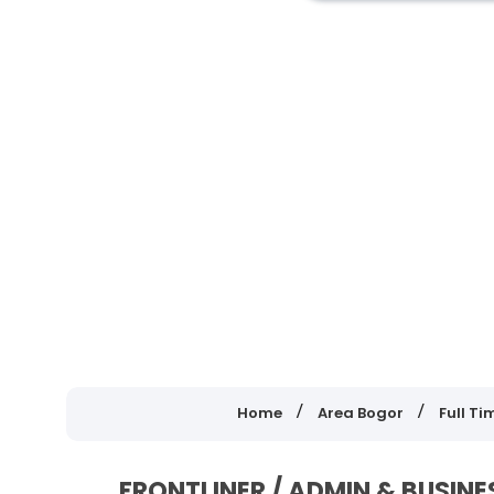
Home
Area Bogor
Full Ti
FRONTLINER / ADMIN & BUSIN