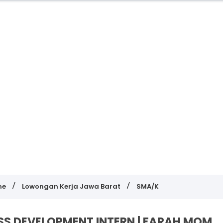
me
Lowongan Kerja Jawa Barat
SMA/K
ESS DEVELOPMENT INTERN | FARAH MOM