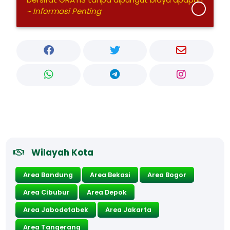
~ Informasi Penting
Wilayah Kota
Area Bandung
Area Bekasi
Area Bogor
Area Cibubur
Area Depok
Area Jabodetabek
Area Jakarta
Area Tangerang