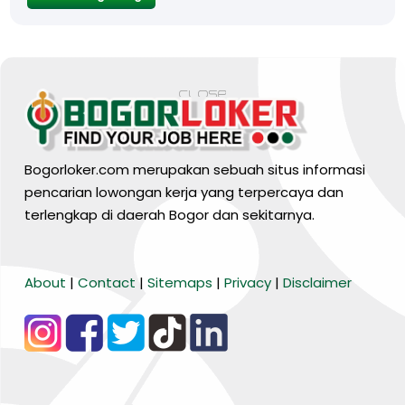
Bogorloker.com merupakan sebuah situs informasi
pencarian lowongan kerja yang terpercaya dan
terlengkap di daerah Bogor dan sekitarnya.
BARANG MURA
About
|
Contact
|
Sitemaps
|
Privacy
|
Disclaimer
Tiktok
WA Channel
Media Lainnya..