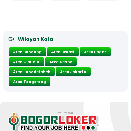
Wilayah Kota
Area Bandung
Area Bekasi
Area Bogor
Area Cibubur
Area Depok
Area Jabodetabek
Area Jakarta
Area Tangerang