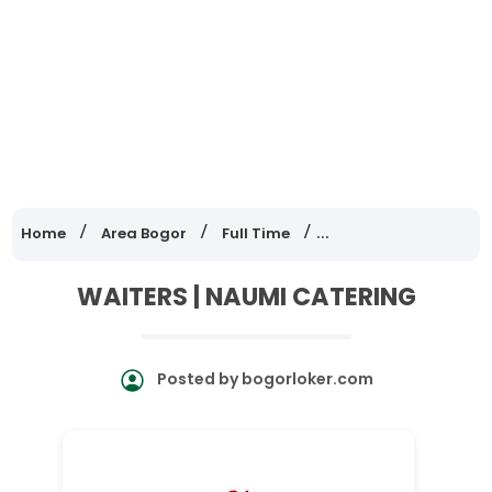
Home
Area Bogor
Full Time
Lowongan Kerja Jawa
WAITERS | NAUMI CATERING
Posted by
bogorloker.com