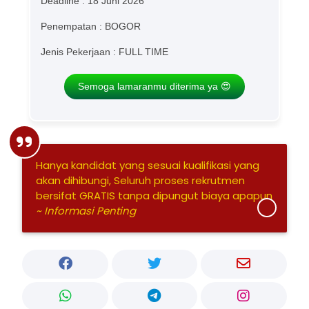
Deadline : 18 Juni 2026
Penempatan : BOGOR
Jenis Pekerjaan : FULL TIME
Semoga lamaranmu diterima ya 😍
Hanya kandidat yang sesuai kualifikasi yang
akan dihibungi, Seluruh proses rekrutmen
bersifat GRATIS tanpa dipungut biaya apapun
~ Informasi Penting