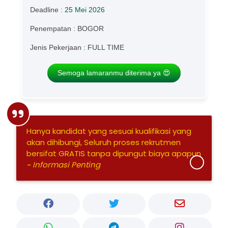
Deadline :
25 Mei 2026
Penempatan : BOGOR
Jenis Pekerjaan : FULL TIME
Semoga lamaranmu diterima ya 😍
Hanya kandidat yang sesuai kualifikasi yang
akan dihibungi, Seluruh proses rekrutmen
bersifat GRATIS tanpa dipungut biaya apapun
~ Informasi Penting