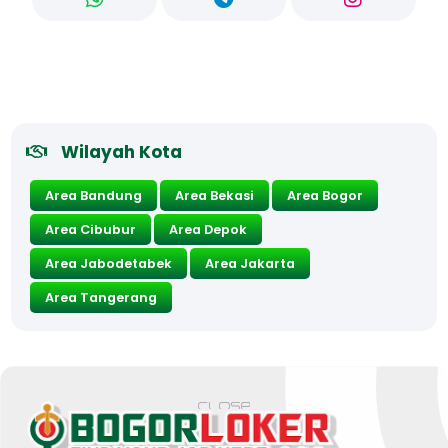
Wilayah Kota
Area Bandung
Area Bekasi
Area Bogor
Area Cibubur
Area Depok
Area Jabodetabek
Area Jakarta
Area Tangerang