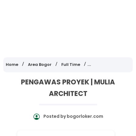
Home
Area Bogor
Full Time
Lowongan Kerja Jawa
PENGAWAS PROYEK | MULIA
ARCHITECT
Posted by
bogorloker.com