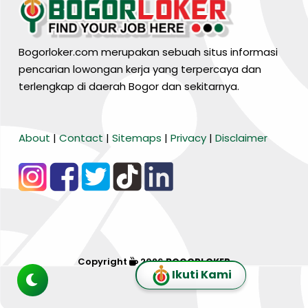
Bogorloker.com merupakan sebuah situs informasi
pencarian lowongan kerja yang terpercaya dan
terlengkap di daerah Bogor dan sekitarnya.
BARANG MURA
About
|
Contact
|
Sitemaps
|
Privacy
|
Disclaimer
Tiktok
WA Channel
Media Lainnya..
Copyright
2026
BOGORLOKER
Ikuti Kami