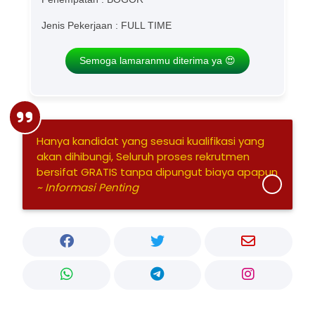
Jenis Pekerjaan : FULL TIME
Semoga lamaranmu diterima ya 😍
Hanya kandidat yang sesuai kualifikasi yang
akan dihibungi, Seluruh proses rekrutmen
bersifat GRATIS tanpa dipungut biaya apapun
~ Informasi Penting