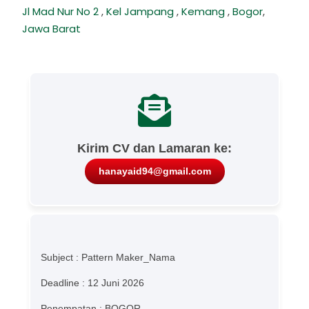
Jl Mad Nur No 2
,
Kel Jampang
,
Kemang
,
Bogor
,
Jawa Barat
Kirim CV dan Lamaran ke:
hanayaid94@gmail.com
Subject : Pattern Maker_Nama
Deadline : 12 Juni 2026
Penempatan : BOGOR