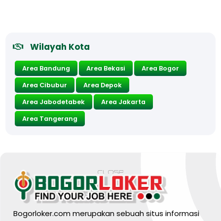
Wilayah Kota
Area Bandung
Area Bekasi
Area Bogor
Area Cibubur
Area Depok
Area Jabodetabek
Area Jakarta
Area Tangerang
Bogorloker.com merupakan sebuah situs informasi