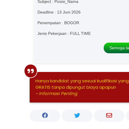
Subject : Posisi_Nama
Deadline : 13 Juni 2026
Penempatan : BOGOR
Jenis Pekerjaan : FULL TIME
Semoga la
Hanya kandidat yang sesuai kualifikasi yang
GRATIS tanpa dipungut biaya apapun
~ Informasi Penting