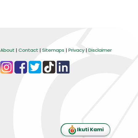
About
|
Contact
|
Sitemaps
|
Privacy
|
Disclaimer
BARANG MURA
Tiktok
WA Channel
Media Lainnya..
Ikuti Kami