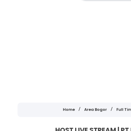
Home
Area Bogor
Full Ti
HOST LIVE STREAM | P