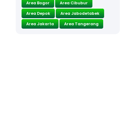
Area Bogor
Area Cibubur
Area Depok
Area Jabodetabek
Area Jakarta
Area Tangerang