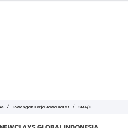
me
Lowongan Kerja Jawa Barat
SMA/K
T NEWCLAYS GLOBAL INDONESIA