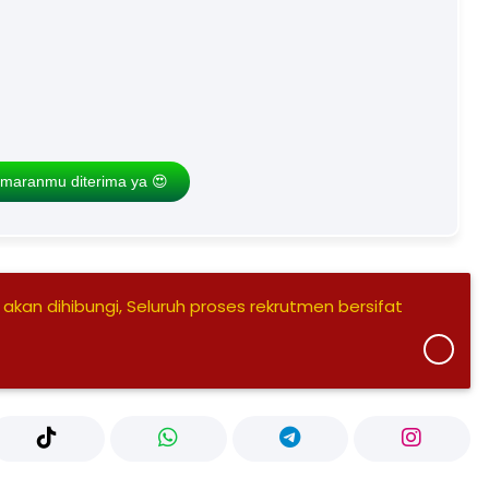
maranmu diterima ya 😍
 akan dihibungi, Seluruh proses rekrutmen bersifat