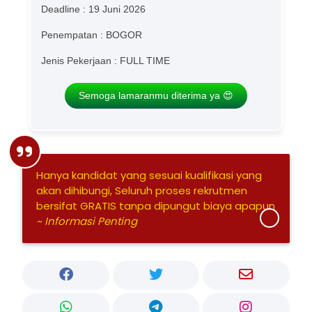
Deadline : 19 Juni 2026
Penempatan : BOGOR
Jenis Pekerjaan : FULL TIME
Semoga lamaranmu diterima ya 😍
Hanya kandidat yang sesuai kualifikasi yang
akan dihibungi, Seluruh proses rekrutmen
bersifat GRATIS tanpa dipungut biaya apapun
~ Informasi Penting