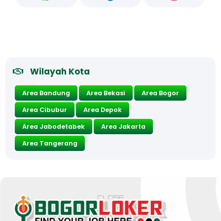
Wilayah Kota
Area Bandung
Area Bekasi
Area Bogor
Area Cibubur
Area Depok
Area Jabodetabek
Area Jakarta
Area Tangerang