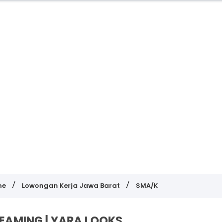
me
Lowongan Kerja Jawa Barat
SMA/K
REAMING | YARA LOOKS