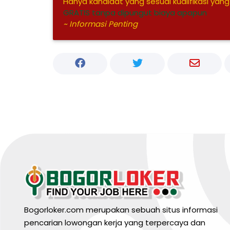
Hanya kandidat yang sesuai kualifikasi yang
GRATIS tanpa dipungut biaya apapun
~ Informasi Penting
Bogorloker.com merupakan sebuah situs informasi
pencarian lowongan kerja yang terpercaya dan