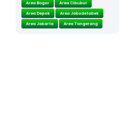
Area Bogor
Area Cibubur
Area Depok
Area Jabodetabek
Area Jakarta
Area Tangerang