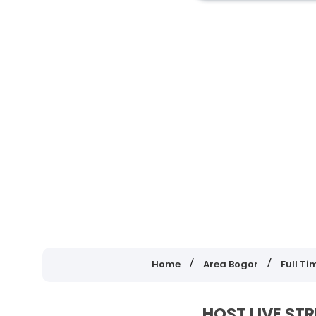
Home
Area Bogor
Full Ti
HOST LIVE ST