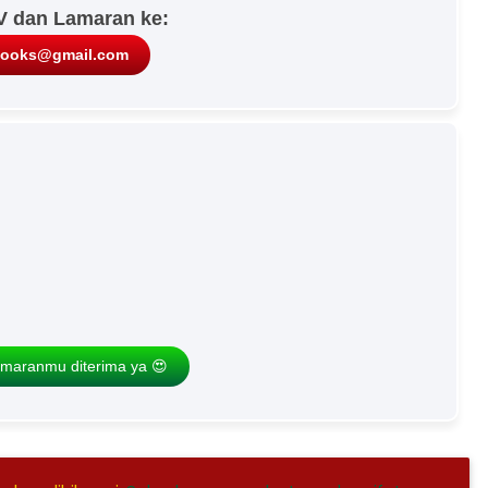
V dan Lamaran ke:
looks@gmail.com
maranmu diterima ya 😍