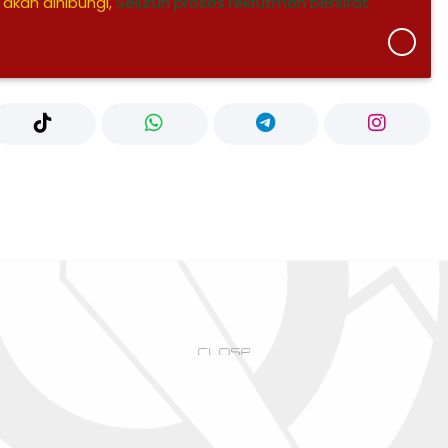
 akan dihibungi,
Seluruh proses rekrutmen bersifat