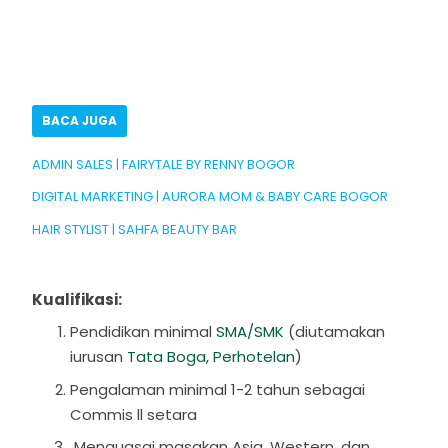
BACA JUGA
ADMIN SALES | FAIRYTALE BY RENNY BOGOR
DIGITAL MARKETING | AURORA MOM & BABY CARE BOGOR
HAIR STYLIST | SAHFA BEAUTY BAR
Kualifikasi:
Pendidikan minimal
SMA/SMK
(diutamakan
iurusan
Tata Boga
,
Perhotelan
)
Pengalaman minimal 1-2 tahun sebagai
Commis ll setara
Menguasai masakan Asia, Western, dan