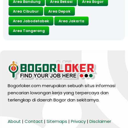
Area Bandung
Area Bekasi
Area Bogor
Area Cibubur
Area Depok
Area Jabodetabek
Area Jakarta
Area Tangerang
Bogorloker.com merupakan sebuah situs informasi
pencarian lowongan kerja yang terpercaya dan
terlengkap di daerah Bogor dan sekitarnya.
BARANG MURA
About
|
Contact
|
Sitemaps
|
Privacy
|
Disclaimer
Tiktok