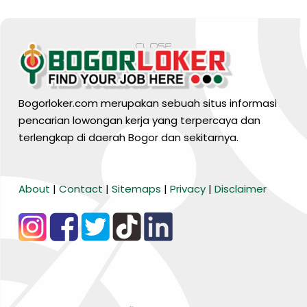
Bogorloker.com merupakan sebuah situs informasi
pencarian lowongan kerja yang terpercaya dan
terlengkap di daerah Bogor dan sekitarnya.
BARANG MURA
About
|
Contact
|
Sitemaps
|
Privacy
|
Disclaimer
Tiktok
WA Channel
Media Lainnya..