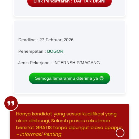
Link Pendaftaran : DAFTAR DISINI
Deadline : 27 Februari 2026
Penempatan :
BOGOR
Jenis Pekerjaan : INTERNSHIP/MAGANG
Semoga lamaranmu diterima ya 😍
Hanya kandidat yang sesuai kualifikasi yang
akan dihibungi, Seluruh proses rekrutmen
bersifat GRATIS tanpa dipungut biaya apapun
~ Informasi Penting