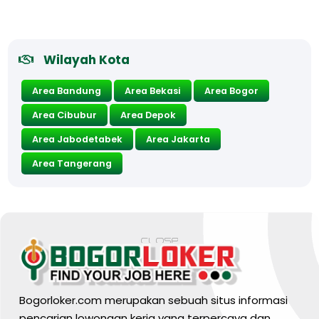
Wilayah Kota
Area Bandung
Area Bekasi
Area Bogor
Area Cibubur
Area Depok
Area Jabodetabek
Area Jakarta
Area Tangerang
Bogorloker.com merupakan sebuah situs informasi
pencarian lowongan kerja yang terpercaya dan