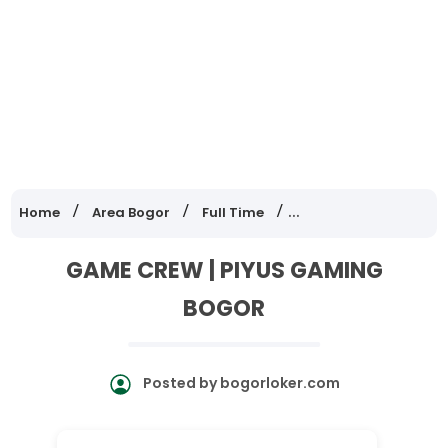
Home
Area Bogor
Full Time
Lowongan Kerja Jawa
GAME CREW | PIYUS GAMING
BOGOR
Posted by
bogorloker.com