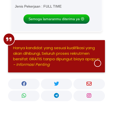
Jenis Pekerjaan : FULL TIME
Semoga lamaranmu diterima ya 😍
Hanya kandidat yang sesuai kualifikasi yang
akan dihibungi, Seluruh proses rekrutmen
bersifat GRATIS tanpa dipungut biaya apapun
~ Informasi Penting