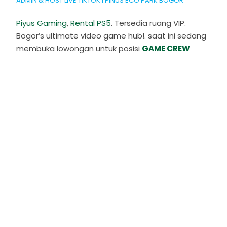
ADMIN & HOST LIVE TIKTOK | PINUS ECO PARK BOGOR
Piyus Gaming
,
Rental PS5
. Tersedia ruang VIP.
Bogor’s ultimate video game hub!. saat ini sedang
membuka lowongan untuk posisi
GAME CREW