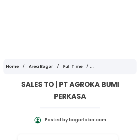
Home
Area Bogor
Full Time
Lowongan Kerja Jawa
SALES TO | PT AGROKA BUMI
PERKASA
Posted by
bogorloker.com