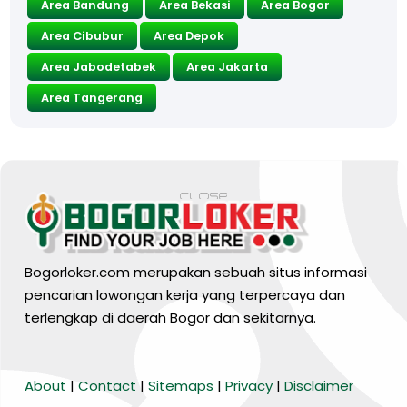
Area Bandung
Area Bekasi
Area Bogor
Area Cibubur
Area Depok
Area Jabodetabek
Area Jakarta
Area Tangerang
Bogorloker.com merupakan sebuah situs informasi
pencarian lowongan kerja yang terpercaya dan
terlengkap di daerah Bogor dan sekitarnya.
BARANG MURA
About
|
Contact
|
Sitemaps
|
Privacy
|
Disclaimer
Tiktok