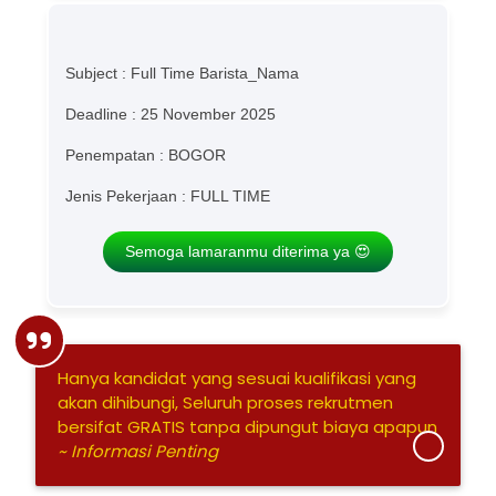
Subject : Full Time Barista_Nama
Deadline : 25 November 2025
Penempatan : BOGOR
Jenis Pekerjaan : FULL TIME
Semoga lamaranmu diterima ya 😍
Hanya kandidat yang sesuai kualifikasi yang
akan dihibungi, Seluruh proses rekrutmen
bersifat GRATIS tanpa dipungut biaya apapun
~ Informasi Penting