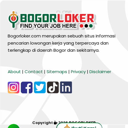
Bogorloker.com merupakan sebuah situs informasi
pencarian lowongan kerja yang terpercaya dan
terlengkap di daerah Bogor dan sekitarnya.
BARANG MURA
About
|
Contact
|
Sitemaps
|
Privacy
|
Disclaimer
Tiktok
WA Channel
Media Lainnya..
Copyright
2026
BOGORLOKER