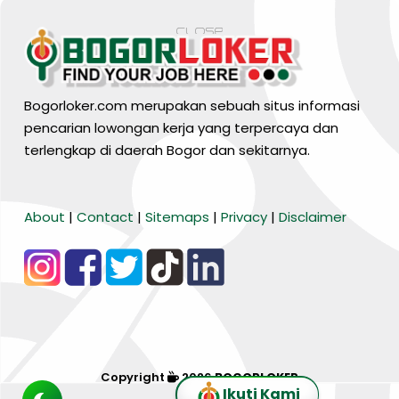
Bogorloker.com merupakan sebuah situs informasi
pencarian lowongan kerja yang terpercaya dan
terlengkap di daerah Bogor dan sekitarnya.
BARANG MURA
About
|
Contact
|
Sitemaps
|
Privacy
|
Disclaimer
Tiktok
WA Channel
Media Lainnya..
Copyright
2026
BOGORLOKER
Ikuti Kami