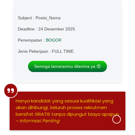
Subject : Posisi_Nama
Deadline : 24 Desember 2025
Penempatan :
BOGOR
Jenis Pekerjaan : FULL TIME
Semoga lamaranmu diterima ya 😍
Hanya kandidat yang sesuai kualifikasi yang
akan dihibungi, Seluruh proses rekrutmen
bersifat GRATIS tanpa dipungut biaya apapun
~ Informasi Penting