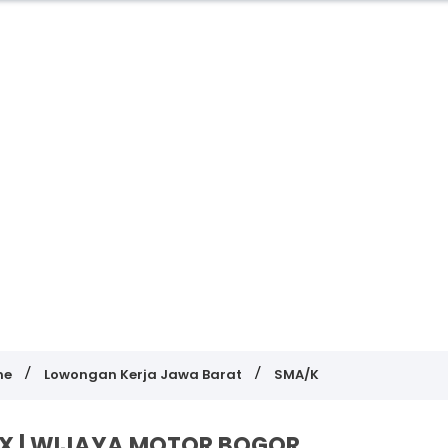
me
Lowongan Kerja Jawa Barat
SMA/K
X | WIJAYA MOTOR BOGOR