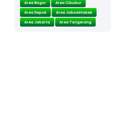
Area Bogor
Area Cibubur
Area Depok
Area Jabodetabek
Area Jakarta
Area Tangerang