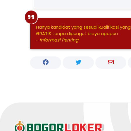
Hanya kandidat yang sesuai kualifikasi yang
GRATIS tanpa dipungut biaya apapun
~ Informasi Penting