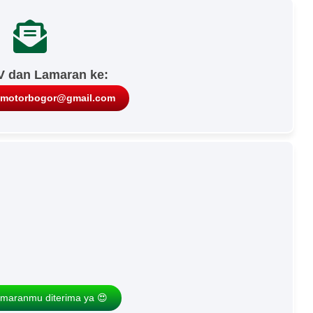
V dan Lamaran ke:
amotorbogor@gmail.com
maranmu diterima ya 😍