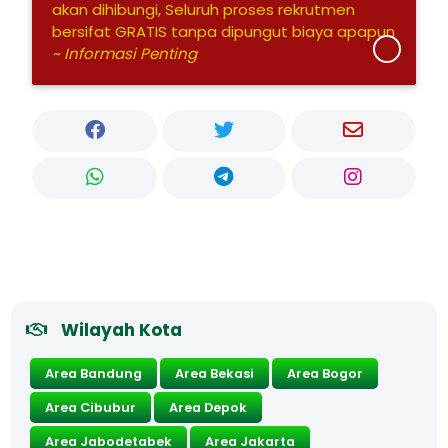
akan dihibungi, Seluruh proses rekrutmen
bersifat GRATIS tanpa dipungut biaya apapun
~ Informasi Penting
Wilayah Kota
Area Bandung
Area Bekasi
Area Bogor
Area Cibubur
Area Depok
Area Jabodetabek
Area Jakarta