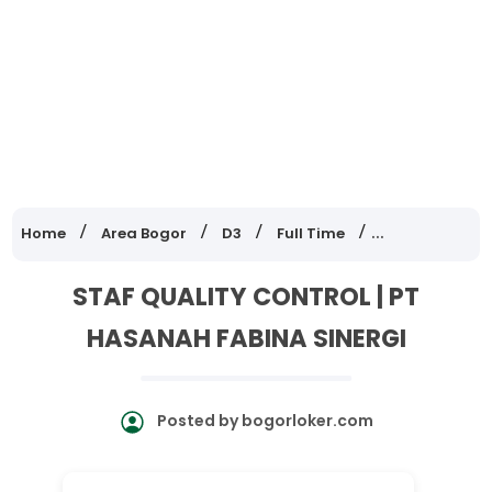
Home
Area Bogor
D3
Full Time
Lowongan Ker
STAF QUALITY CONTROL | PT
HASANAH FABINA SINERGI
Posted by
bogorloker.com