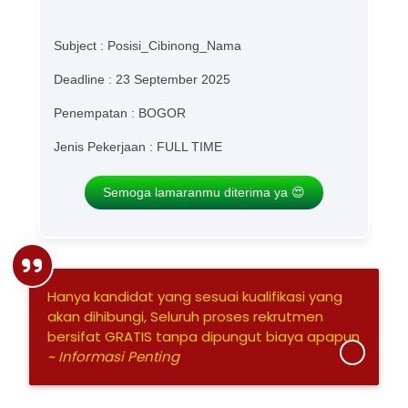
Subject : Posisi_Cibinong_Nama
Deadline : 23 September 2025
Penempatan : BOGOR
Jenis Pekerjaan : FULL TIME
Semoga lamaranmu diterima ya 😍
Hanya kandidat yang sesuai kualifikasi yang
akan dihibungi, Seluruh proses rekrutmen
bersifat GRATIS tanpa dipungut biaya apapun
~ Informasi Penting