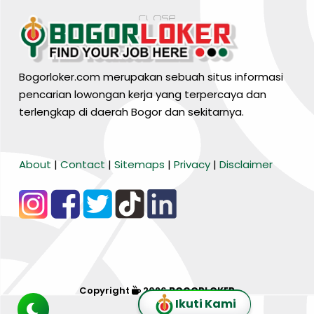
Bogorloker.com merupakan sebuah situs informasi
pencarian lowongan kerja yang terpercaya dan
terlengkap di daerah Bogor dan sekitarnya.
BARANG MURA
About
|
Contact
|
Sitemaps
|
Privacy
|
Disclaimer
Tiktok
WA Channel
Media Lainnya..
Copyright
2026
BOGORLOKER
Ikuti Kami