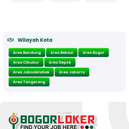
Wilayah Kota
Area Bandung
Area Bekasi
Area Bogor
Area Cibubur
Area Depok
Area Jabodetabek
Area Jakarta
Area Tangerang