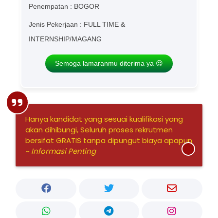
Penempatan : BOGOR
Jenis Pekerjaan : FULL TIME &
INTERNSHIP/MAGANG
Semoga lamaranmu diterima ya 😍
Hanya kandidat yang sesuai kualifikasi yang
akan dihibungi, Seluruh proses rekrutmen
bersifat GRATIS tanpa dipungut biaya apapun
~ Informasi Penting