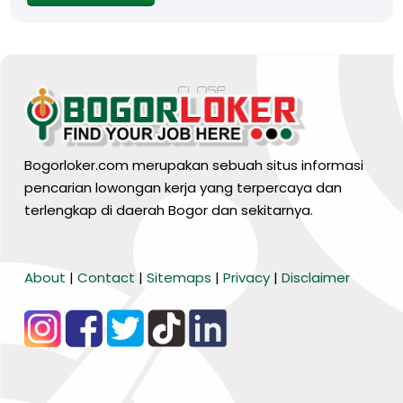
Bogorloker.com merupakan sebuah situs informasi
pencarian lowongan kerja yang terpercaya dan
terlengkap di daerah Bogor dan sekitarnya.
BARANG MURA
About
|
Contact
|
Sitemaps
|
Privacy
|
Disclaimer
Tiktok
WA Channel
Media Lainnya..