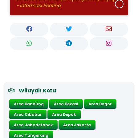
~ Informasi Penting
Wilayah Kota
Area Bandung
Area Bekasi
Area Bogor
Area Cibubur
Area Depok
Area Jabodetabek
Area Jakarta
Area Tangerang