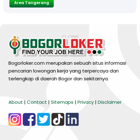
Area Tangerang
Bogorloker.com merupakan sebuah situs informasi
pencarian lowongan kerja yang terpercaya dan
terlengkap di daerah Bogor dan sekitarnya.
BARANG MURA
About
|
Contact
|
Sitemaps
|
Privacy
|
Disclaimer
Tiktok
WA Channel
Media Lainnya..