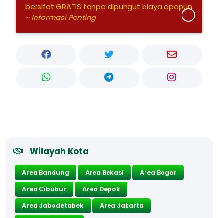
bersifat GRATIS tanpa dipungut biaya apapun
~ Informasi Penting
Wilayah Kota
Area Bandung
Area Bekasi
Area Bogor
Area Cibubur
Area Depok
Area Jabodetabek
Area Jakarta