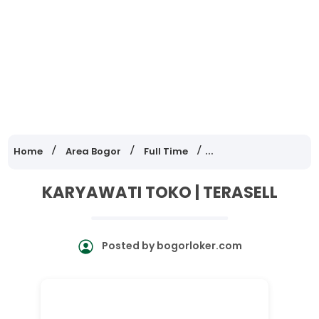
Home
Area Bogor
Full Time
Lowongan Kerja Jawa
KARYAWATI TOKO | TERASELL
Posted by
bogorloker.com