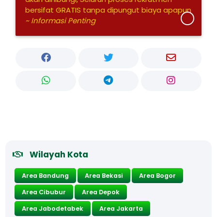
bersifat GRATIS tanpa dipungut biaya apapun
~ Informasi Penting
Wilayah Kota
Area Bandung
Area Bekasi
Area Bogor
Area Cibubur
Area Depok
Area Jabodetabek
Area Jakarta