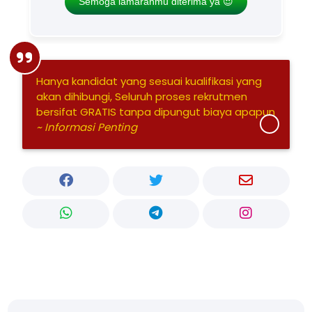
Semoga lamaranmu diterima ya 😍
Hanya kandidat yang sesuai kualifikasi yang
akan dihibungi, Seluruh proses rekrutmen
bersifat GRATIS tanpa dipungut biaya apapun
~ Informasi Penting