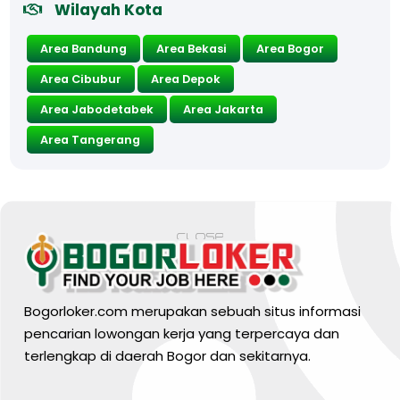
Wilayah Kota
Area Bandung
Area Bekasi
Area Bogor
Area Cibubur
Area Depok
Area Jabodetabek
Area Jakarta
Area Tangerang
Bogorloker.com merupakan sebuah situs informasi
pencarian lowongan kerja yang terpercaya dan
terlengkap di daerah Bogor dan sekitarnya.
BARANG MURA