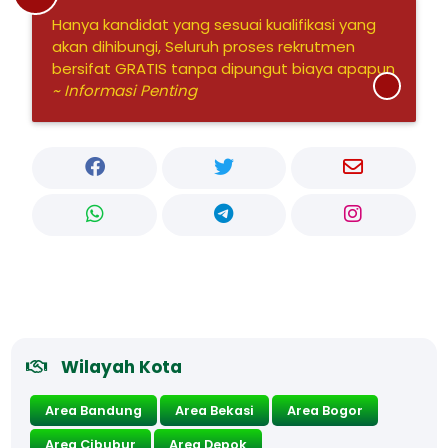
Hanya kandidat yang sesuai kualifikasi yang
akan dihibungi, Seluruh proses rekrutmen
bersifat GRATIS tanpa dipungut biaya apapun
~ Informasi Penting
Wilayah Kota
Area Bandung
Area Bekasi
Area Bogor
Area Cibubur
Area Depok