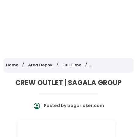
Home
Area Depok
Full Time
Lowongan Kerja Jaw
CREW OUTLET | SAGALA GROUP
Posted by
bogorloker.com