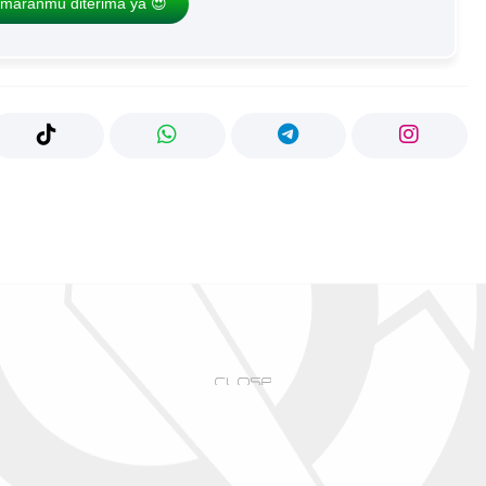
maranmu diterima ya 😍