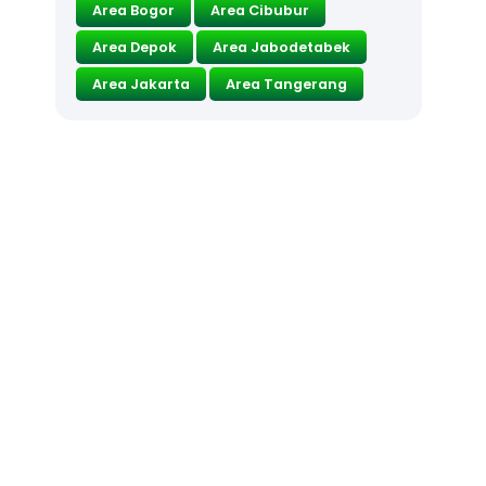
Area Bogor
Area Cibubur
Area Depok
Area Jabodetabek
Area Jakarta
Area Tangerang