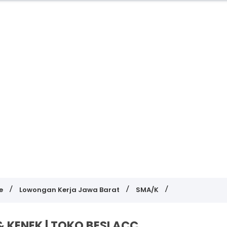
e
Lowongan Kerja Jawa Barat
SMA/K
 KENEK | TOKO BESI ACC