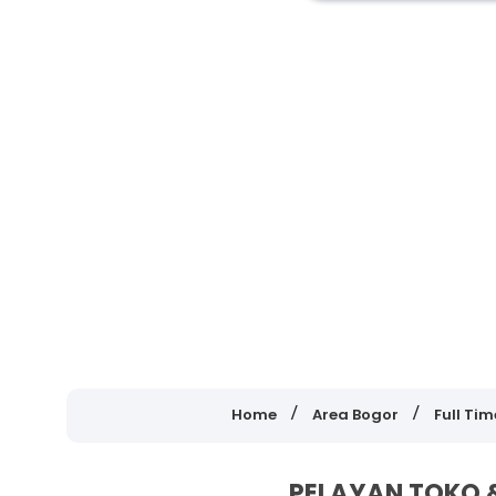
Home
Area Bogor
Full Tim
PELAYAN TOKO &