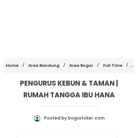
Home
Area Bandung
Area Bogor
Full Time
Lo
PENGURUS KEBUN & TAMAN |
RUMAH TANGGA IBU HANA
Posted by
bogorloker.com