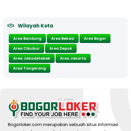
Wilayah Kota
Area Bandung
Area Bekasi
Area Bogor
Area Cibubur
Area Depok
Area Jabodetabek
Area Jakarta
Area Tangerang
Bogorloker.com merupakan sebuah situs informasi