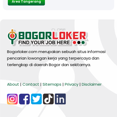
Area Tangerang
Bogorloker.com merupakan sebuah situs informasi
pencarian lowongan kerja yang terpercaya dan
terlengkap di daerah Bogor dan sekitarnya.
BARANG MURA
About
|
Contact
|
Sitemaps
|
Privacy
|
Disclaimer
Tiktok
WA Channel
Media Lainnya..