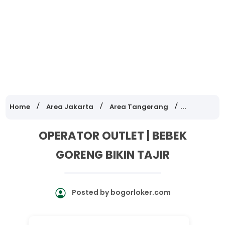
Home
Area Jakarta
Area Tangerang
Lowongan K
OPERATOR OUTLET | BEBEK
GORENG BIKIN TAJIR
Posted by
bogorloker.com