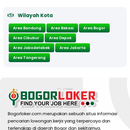
Wilayah Kota
Area Bandung
Area Bekasi
Area Bogor
Area Cibubur
Area Depok
Area Jabodetabek
Area Jakarta
Area Tangerang
Bogorloker.com merupakan sebuah situs informasi
pencarian lowongan kerja yang terpercaya dan
terlengkap di daerah Bogor dan sekitarnya.