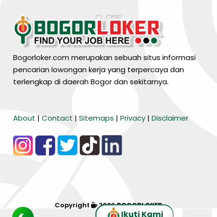
Bogorloker.com merupakan sebuah situs informasi
pencarian lowongan kerja yang terpercaya dan
terlengkap di daerah Bogor dan sekitarnya.
BARANG MURA
About
|
Contact
|
Sitemaps
|
Privacy
|
Disclaimer
Tiktok
WA Channel
Media Lainnya..
Copyright
2026
BOGORLOKER
Ikuti Kami