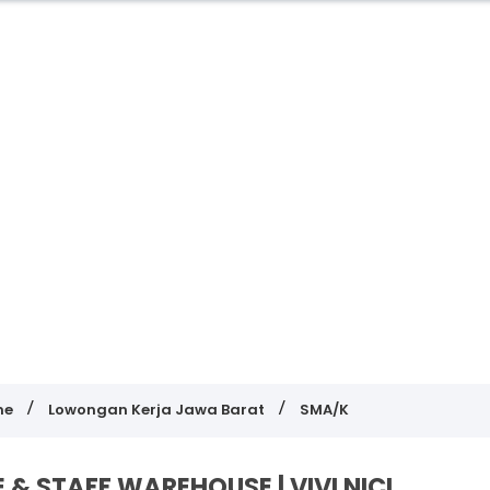
me
Lowongan Kerja Jawa Barat
SMA/K
& STAFF WAREHOUSE | VIVI NICI