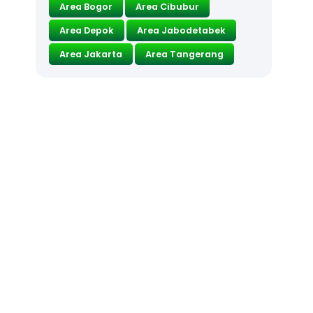
Area Bogor
Area Cibubur
Area Depok
Area Jabodetabek
Area Jakarta
Area Tangerang