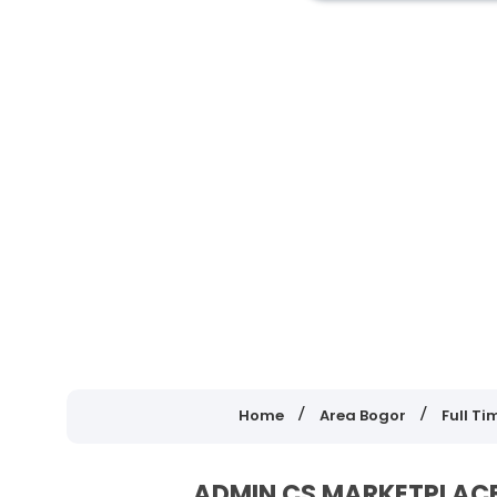
Home
Area Bogor
Full Ti
ADMIN CS MARKETPLACE 