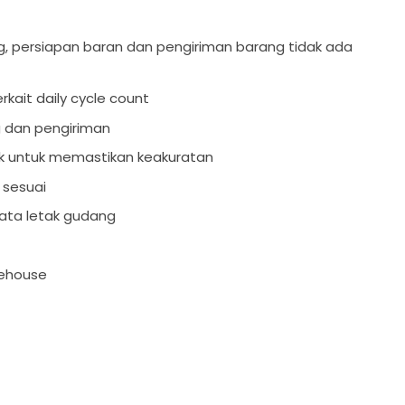
, persiapan baran dan pengiriman barang tidak ada
rkait daily cycle count
g dan pengiriman
k untuk memastikan keakuratan
 sesuai
tata letak gudang
rehouse