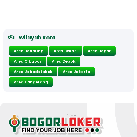
Wilayah Kota
Area Bandung
Area Bekasi
Area Bogor
Area Cibubur
Area Depok
Area Jabodetabek
Area Jakarta
Area Tangerang