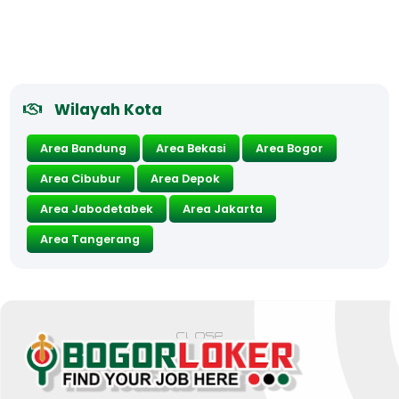
Wilayah Kota
Area Bandung
Area Bekasi
Area Bogor
Area Cibubur
Area Depok
Area Jabodetabek
Area Jakarta
Area Tangerang