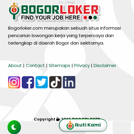
Bogorloker.com merupakan sebuah situs informasi
pencarian lowongan kerja yang terpercaya dan
terlengkap di daerah Bogor dan sekitarnya.
BARANG MURA
About
|
Contact
|
Sitemaps
|
Privacy
|
Disclaimer
Tiktok
WA Channel
Media Lainnya..
Copyright
2026
BOGORLOKER
Ikuti Kami