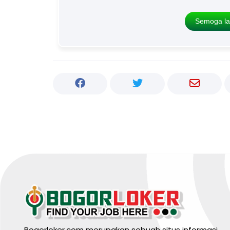
Semoga la
Bogorloker.com merupakan sebuah situs informasi