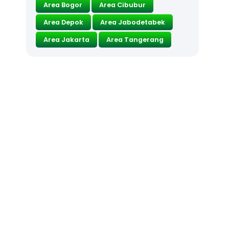
Area Bogor
Area Cibubur
Area Depok
Area Jabodetabek
Area Jakarta
Area Tangerang