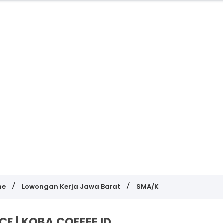
me
Lowongan Kerja Jawa Barat
SMA/K
CE | KOBA COFFEE ID