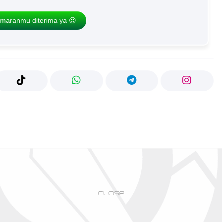
maranmu diterima ya 😍