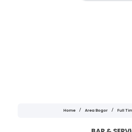
Home
Area Bogor
Full Ti
BAR & SERVI