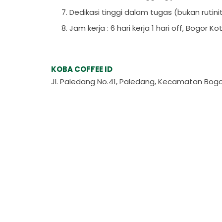
Dedikasi tinggi dalam tugas (bukan rutini
Jam kerja : 6 hari kerja 1 hari off, Bogor Ko
KOBA COFFEE ID
Jl. Paledang No.41, Paledang, Kecamatan Bogo