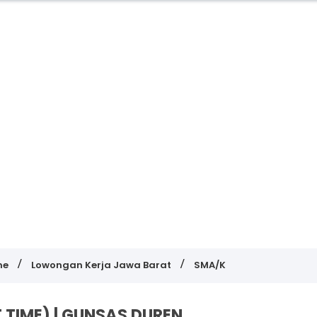
me
Lowongan Kerja Jawa Barat
SMA/K
 TIME) | GUNSAS DUREN