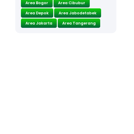
Area Bogor
Area Cibubur
Area Depok
Area Jabodetabek
Area Jakarta
Area Tangerang