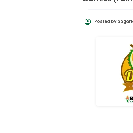
Posted by
bogorl