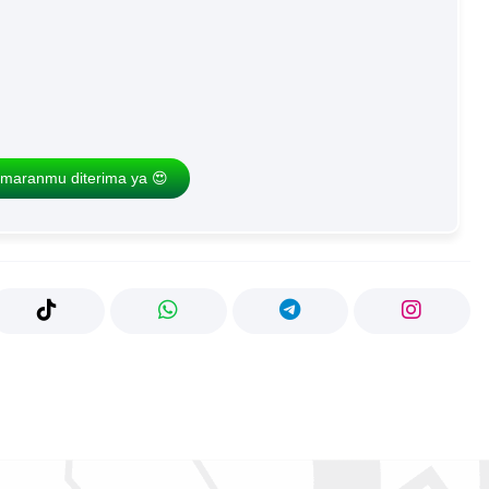
maranmu diterima ya 😍