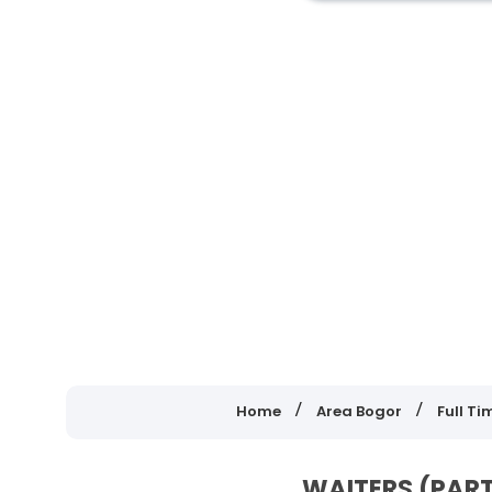
Home
Area Bogor
Full Ti
WAITERS (PART