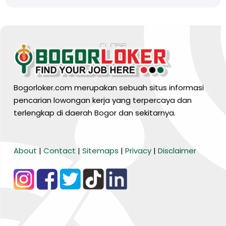
Bogorloker.com merupakan sebuah situs informasi
pencarian lowongan kerja yang terpercaya dan
terlengkap di daerah Bogor dan sekitarnya.
BARANG MURA
About
|
Contact
|
Sitemaps
|
Privacy
|
Disclaimer
Tiktok
WA Channel
Media Lainnya..