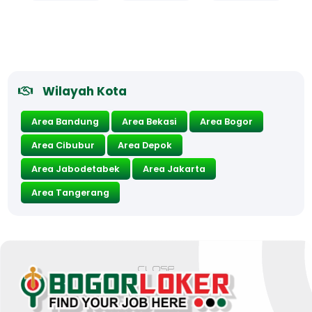
Wilayah Kota
Area Bandung
Area Bekasi
Area Bogor
Area Cibubur
Area Depok
Area Jabodetabek
Area Jakarta
Area Tangerang