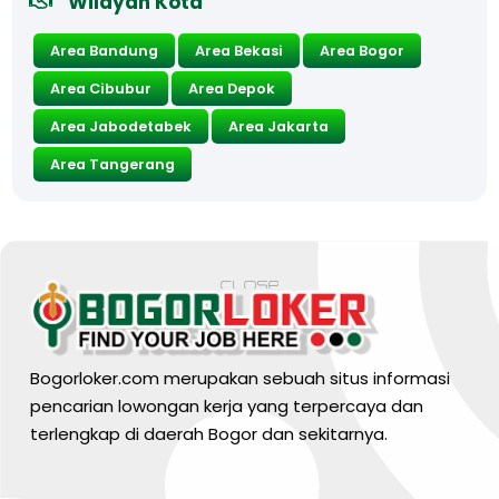
Wilayah Kota
Area Bandung
Area Bekasi
Area Bogor
Area Cibubur
Area Depok
Area Jabodetabek
Area Jakarta
Area Tangerang
Bogorloker.com merupakan sebuah situs informasi
pencarian lowongan kerja yang terpercaya dan
terlengkap di daerah Bogor dan sekitarnya.
BARANG MURA