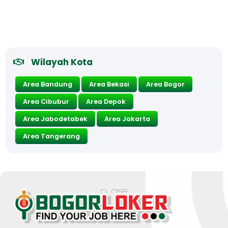
Wilayah Kota
Area Bandung
Area Bekasi
Area Bogor
Area Cibubur
Area Depok
Area Jabodetabek
Area Jakarta
Area Tangerang