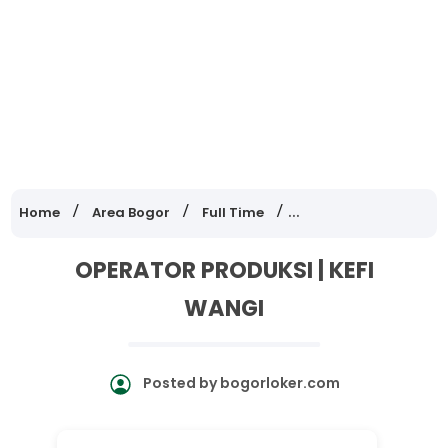
Home
Area Bogor
Full Time
Lowongan Kerja Jawa
OPERATOR PRODUKSI | KEFI
WANGI
Posted by
bogorloker.com