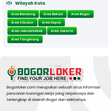
Wilayah Kota
Area Bandung
Area Bekasi
Area Bogor
Area Cibubur
Area Depok
Area Jabodetabek
Area Jakarta
Area Tangerang
Bogorloker.com merupakan sebuah situs informasi
pencarian lowongan kerja yang terpercaya dan
terlengkap di daerah Bogor dan sekitarnya.
BARANG MURA