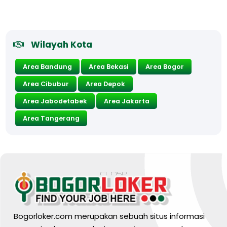
Wilayah Kota
Area Bandung
Area Bekasi
Area Bogor
Area Cibubur
Area Depok
Area Jabodetabek
Area Jakarta
Area Tangerang
Bogorloker.com merupakan sebuah situs informasi