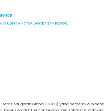
T BOGOR
SETIA ANUGERAH MOTOR (HONDA SAM BOGOR)
Deras Anugerah Global (DGLO) yang bergerak di bidang
 khusus produk turunan kelapa. Perusahaan ini didirikan