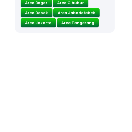
Area Bogor
Area Cibubur
Area Depok
Area Jabodetabek
Area Jakarta
Area Tangerang