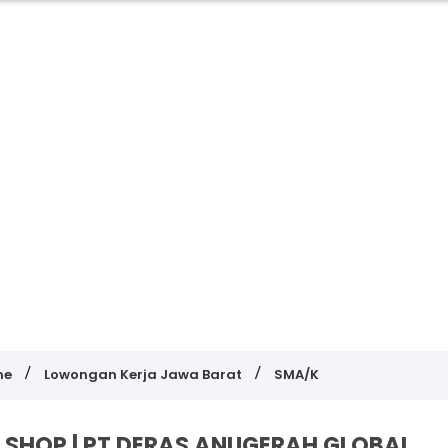
me
Lowongan Kerja Jawa Barat
SMA/K
E SHOP | PT DERAS ANUGERAH GLOBAL