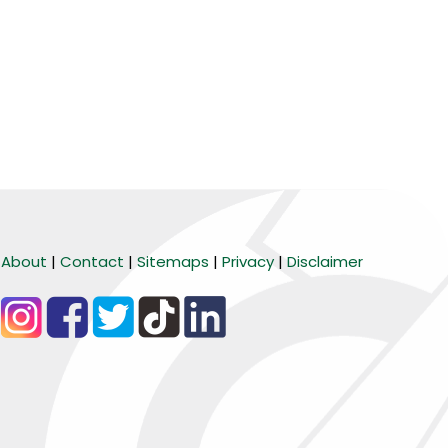
About
|
Contact
|
Sitemaps
|
Privacy
|
Disclaimer
BARANG MURA
Tiktok
WA Channel
Media Lainnya..