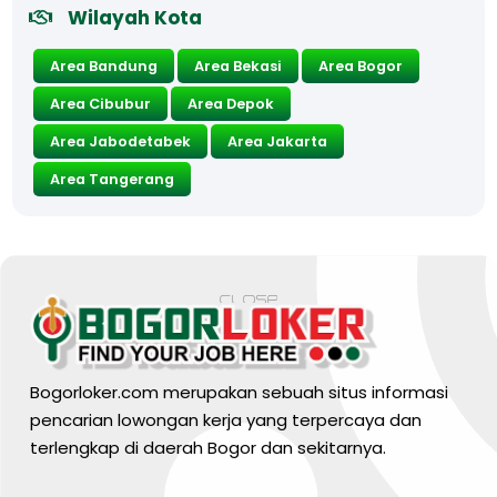
Wilayah Kota
Area Bandung
Area Bekasi
Area Bogor
Area Cibubur
Area Depok
Area Jabodetabek
Area Jakarta
Area Tangerang
Bogorloker.com merupakan sebuah situs informasi
pencarian lowongan kerja yang terpercaya dan
terlengkap di daerah Bogor dan sekitarnya.
BARANG MURA